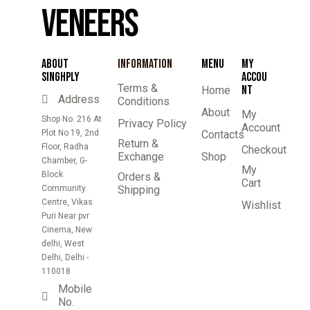
VENEERS
ABOUT
INFORMATION
MENU
MY
SINGHPLY
ACCOU
Terms &
NT
Home
Address
Conditions
About
My
Shop No. 216 At
Privacy Policy
Account
Plot No 19, 2nd
Contacts
Return &
Floor, Radha
Checkout
Exchange
Shop
Chamber, G-
My
Block
Orders &
Cart
Community
Shipping
Centre, Vikas
Wishlist
Puri Near pvr
Cinema, New
delhi, West
Delhi, Delhi -
110018
Mobile
No.