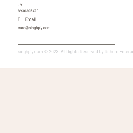
+91-
8930305470
Email
care@singhply.com
singhply.com © 2023. All Rights Reserved by Rithum Enterpri